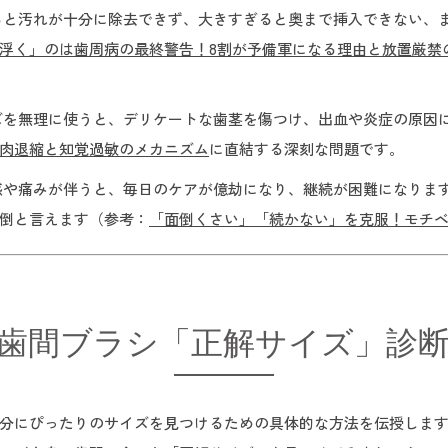
と汚れが十分に除去できず、大きすぎると奥まで挿入できない、
が浮く」のは歯周病の最終警告！8割が予備軍になる理由と放置厳禁
を無理に使うと、デリケートな歯茎を傷つけ、出血や炎症の原因
肉退縮と知覚過敏のメカニズム
に直結する深刻な問題です。
や痛みが伴うと、毎日のケアが億劫になり、継続が困難になりま
倒と言えます（参考：
「面倒くさい」「続かない」を克服！モチ
歯間ブラシ「正解サイズ」診
分にぴったりのサイズを見つけるための具体的な方法を伝授しま