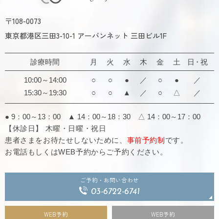
〒108-0073
東京都港区三田3-10-1 アーバンネット 三田ビル1F
診療時間
月
火
水
木
金
土
日・祝
10:00～14:00
○
○
●
／
○
●
／
15:30～19:30
○
○
▲
／
○
△
／
● 9：00～13：00 ▲ 14：00～18：30
△ 14：00～17：00
【休診日】 木曜・日曜・祝日
患者さまをお待たせしないために、
事前予約制
です。
お電話もしくはWEB予約からご予約ください。
ご予約・お問い合わせ
03-6722-6741
WEB予約
WEB予約