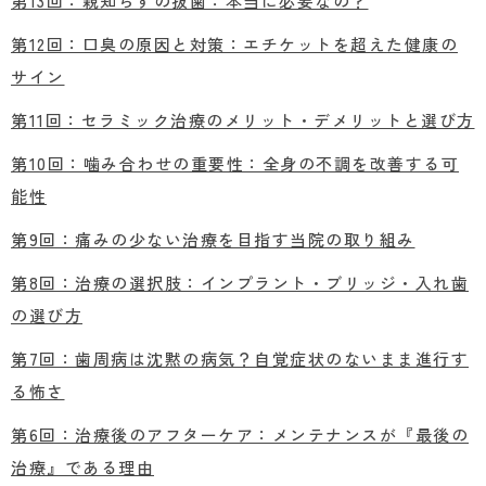
第13回：親知らずの抜歯：本当に必要なの？
第12回：口臭の原因と対策：エチケットを超えた健康の
サイン
第11回：セラミック治療のメリット・デメリットと選び方
第10回：噛み合わせの重要性：全身の不調を改善する可
能性
第9回：痛みの少ない治療を目指す当院の取り組み
第8回：治療の選択肢：インプラント・ブリッジ・入れ歯
の選び方
第7回：歯周病は沈黙の病気？自覚症状のないまま進行す
る怖さ
第6回：治療後のアフターケア：メンテナンスが『最後の
治療』である理由