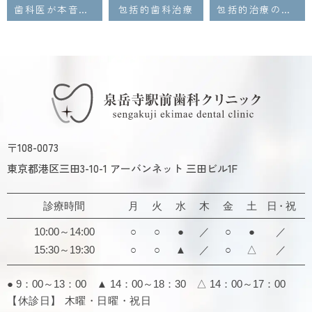
歯科医が本音で語る「一生自分の歯でいる」ための第一歩
包括的歯科治療
包括的治療の土台となる「歯周病治療」の重要性
〒108-0073
東京都港区三田3-10-1 アーバンネット 三田ビル1F
診療時間
月
火
水
木
金
土
日・祝
10:00～14:00
○
○
●
／
○
●
／
15:30～19:30
○
○
▲
／
○
△
／
● 9：00～13：00 ▲ 14：00～18：30
△ 14：00～17：00
【休診日】 木曜・日曜・祝日