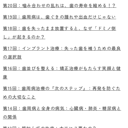
第20回：噛み合わせの乱れは、歯の寿命を縮める！？
第19回：歯周病は、歯ぐきの腫れや出血だけじゃない
第18回：歯を失ったまま放置すると、なぜ「ドミノ倒
し」が起きるのか？
第17回：インプラント治療：失った歯を補うための最良
の選択肢
第16回：歯並びを整える：矯正治療がもたらす笑顔と健
康
第15回：歯周病治療の『次のステップ』：再発を防ぐた
めの大切なこと
第14回：歯周病と全身の病気：心臓病・肺炎・糖尿病と
の関係