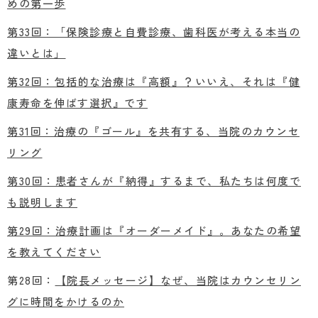
めの第一歩
第33回：「保険診療と自費診療、歯科医が考える本当の
違いとは」
第32回：包括的な治療は『高額』？いいえ、それは『健
康寿命を伸ばす選択』です
第31回：治療の『ゴール』を共有する、当院のカウンセ
リング
第30回：患者さんが『納得』するまで、私たちは何度で
も説明します
第29回：治療計画は『オーダーメイド』。あなたの希望
を教えてください
第28回：
【院長メッセージ】なぜ、当院はカウンセリン
グに時間をかけるのか