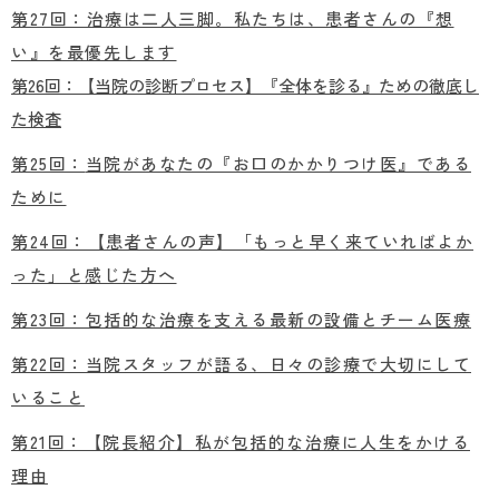
第27回：治療は二人三脚。私たちは、患者さんの『想
い』を最優先します
第26回：【当院の診断プロセス】『全体を診る』ための徹底し
た検査
第25回：
当院があなたの『お口のかかりつけ医』である
ために
第24回：【患者さんの声】「もっと早く来ていればよか
った」と感じた方へ
第23回：包括的な治療を支える最新の設備とチーム医療
第22回：当院スタッフが語る、日々の診療で大切にして
いること
第21回：【院長紹介】私が包括的な治療に人生をかける
理由