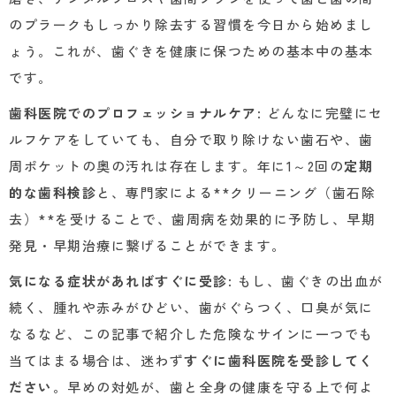
のプラークもしっかり除去する習慣を今日から始めまし
ょう。これが、歯ぐきを健康に保つための基本中の基本
です。
歯科医院でのプロフェッショナルケア
: どんなに完璧にセ
ルフケアをしていても、自分で取り除けない歯石や、歯
周ポケットの奥の汚れは存在します。年に1～2回の
定期
的な歯科検診
と、専門家による**クリーニング（歯石除
去）**を受けることで、歯周病を効果的に予防し、早期
発見・早期治療に繋げることができます。
気になる症状があればすぐに受診
: もし、歯ぐきの出血が
続く、腫れや赤みがひどい、歯がぐらつく、口臭が気に
なるなど、この記事で紹介した危険なサインに一つでも
当てはまる場合は、迷わず
すぐに歯科医院を受診してく
ださい
。早めの対処が、歯と全身の健康を守る上で何よ