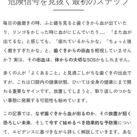
危険信号を見抜く最初のステップ
毎日の歯磨きの時、ふと鏡を見ると歯ぐきから血が出ていた
り、リンゴをかじった時に血がにじんでいたり…。 「また血が
出てるな」と感じても、「疲れているからかな」「ちょっと強
く磨きすぎたかな」と、
歯ぐきからの出血
を軽視していません
か？ 実は、その
出血は、体からの大切なSOS
かもしれません。
多くの人が「よくあること」と見過ごしがちな歯ぐきの出血で
すが、これは口腔内の健康状態、ひいては全身の健康にまで関
わる重要なサインです。放置してしまうと、取り返しのつかな
い事態に発展する可能性も秘めています。
この記事では、
なぜ歯ぐきから血が出るのか
、その
放置が招く
恐ろしい未来
、そして
今すぐ始めるべき効果的な予防策
につい
て、エビデンスに基づきながら詳しく解説していきます。あな