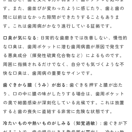
す。また、歯並びが変わったように感じたり、歯と歯の
間に以前はなかった隙間ができたりすることもありま
す。これは歯周病がかなり進行している証拠です。
口臭が気になる
: 日常的な歯磨きでは改善しない、慢性的
な口臭は、歯周ポケットに潜む歯周病菌が原因で発生す
る悪臭成分（揮発性硫黄化合物など）によるものです。
周囲に指摘されるだけでなく、自分でも気づくような不
快な口臭は、歯周病の重要なサインです。
歯ぐきから膿（うみ）が出る
: 歯ぐきを押すと膿が出た
り、口の中に膿の味がしたりする場合は、歯周ポケット
の奥で細菌感染が深刻化している兆候です。これは放置
すると歯の喪失に直結する非常に危険な状態です。
冷たいものや熱いものがしみる（知覚過敏）
: 歯ぐきが下
がることで、歯の根元にある象牙質が露出し、冷たい飲