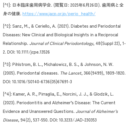
[^1]: 日本臨床歯周病学会. (閲覧日: 2025年6月26日). 歯周病と全
身の健康.
https://www.jacp.or.jp/perio_health/
[^2]: Sanz, M., & Ceriello, A. (2021). Diabetes and Periodontal
Diseases: New Clinical and Biological Insights in a Reciprocal
Relationship.
Journal of Clinical Periodontology
, 48(Suppl 22), 1-
2. DOI: 10.1111/jcpe.13526
[^3]: Pihlstrom, B. L., Michalowicz, B. S., & Johnson, N. W.
(2005). Periodontal diseases.
The Lancet
, 366(9499), 1809-1820.
DOI: 10.1016/S0140-6736(05)67691-3
[^4]: Kamer, A. R., Pirraglia, E., Norcini, J. J., & Glodzik, L.
(2023). Periodontitis and Alzheimer’s Disease: The Current
Evidence and Unanswered Questions.
Journal of Alzheimer’s
Disease
, 94(2), 537-550. DOI: 10.3233/JAD-230353