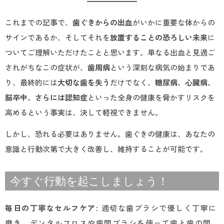
これまでの記事で、
歯ぐきからの出血
がいかに重要な体からの
サインであるか、そしてそれを
放置することの恐ろしい未来
に
ついてご理解いただけたことと思います。単なる出血と見過ご
されがちなこの症状が、
歯周病
という深刻な病気の始まりであ
り、最終的には
大切な歯を失う
だけでなく、
糖尿病、心臓病、
脳卒中、さらには認知症
といった全身の健康を脅かすリスクを
高めるという事実は、決して軽視できません。
しかし、恐れる必要はありません。歯ぐきの健康は、あなたの
意識と行動次第で大きく改善し、維持することが可能です。
今すぐ行動を起こしましょう！
毎日の丁寧なセルフケア
: 適切な歯ブラシで優しく丁寧に
磨き、デンタルフロスや歯間ブラシを使って歯と歯の間