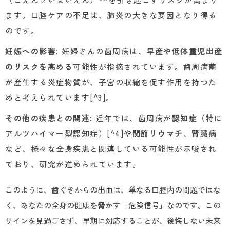
ます。口腔ケアの不足は、肺炎の大きな要因となり得る
のです。
妊娠への影響
: 妊婦さんの歯周病は、
早産や低体重児出産
のリスクを高める
可能性が指摘されています。歯周病菌
が産生する炎症物質が、子宮の収縮を促す作用を持つた
めと考えられています[^3]。
その他の疾患との関連
: 近年では、歯周病が
認知症
（特に
アルツハイマー型認知症）[^4]や
関節リウマチ
、
腎臓病
など、様々な全身疾患と関連している可能性が示唆され
ており、研究が進められています。
このように、歯ぐきからの出血は、単なる口腔内の問題ではな
く、あなたの全身の健康を脅かす「危険信号」なのです。この
サインを見過ごさず、早期に対応することが、後悔しない未来