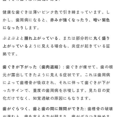
健康な歯ぐきは薄いピンク色で引き締まっています。し
かし、歯周病になると、
赤みが強くなったり、暗い紫色
になったり
します。
ぶよぶよと
腫れ上がっている
、または部分的に
丸く盛り
上がっている
ように見える場合も、炎症が起きている証
拠です。
歯ぐきが下がった（歯肉退縮）
: 歯ぐきが痩せて、歯の根
元が露出してきたように見える症状です。これは歯周病
によって歯槽骨が吸収され、それに伴って歯ぐきが下が
ったサインで、重度の歯周病を示唆します。見た目の変
化だけでなく、知覚過敏の原因にもなります。
歯がぐらつく、歯と歯の間に隙間ができた
: 歯槽骨の破壊
が進むと、歯を支える力が弱まり、歯がグラつき始めま