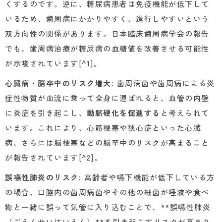
くするのです。逆に、糖尿病患者は免疫機能が低下して
いるため、歯周病にかかりやすく、進行しやすいという
双方向性の関係があります。日本臨床歯周病学会の報告
でも、歯周病治療が糖尿病の血糖値を改善させる可能性
が示唆されています[^1]。
心臓病・脳卒中のリスク増大
: 歯周病菌や歯周病による炎
症性物質が血流に乗って全身に運ばれると、血管の内壁
に炎症を引き起こし、
動脈硬化を促進する
と考えられて
います。これにより、心筋梗塞や狭心症といった心臓
病、さらには脳梗塞などの脳卒中のリスクが高まること
が報告されています[^2]。
誤嚥性肺炎のリスク
: 高齢者や嚥下機能が低下している方
の場合、口腔内の歯周病菌やその他の細菌が唾液や食べ
物と一緒に誤って気管に入り込むことで、**誤嚥性肺炎
（ごえんせいはいえん）**を引き起こすリスクが高まり