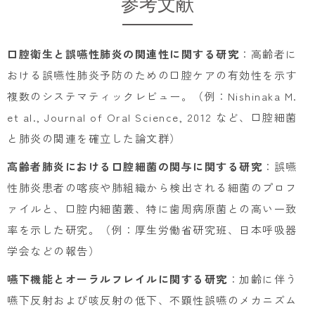
参考文献
口腔衛生と誤嚥性肺炎の関連性に関する研究
：高齢者に
おける誤嚥性肺炎予防のための口腔ケアの有効性を示す
複数のシステマティックレビュー。（例：Nishinaka M.
et al., Journal of Oral Science, 2012 など、口腔細菌
と肺炎の関連を確立した論文群）
高齢者肺炎における口腔細菌の関与に関する研究
：誤嚥
性肺炎患者の喀痰や肺組織から検出される細菌のプロフ
ァイルと、口腔内細菌叢、特に歯周病原菌との高い一致
率を示した研究。（例：厚生労働省研究班、日本呼吸器
学会などの報告）
嚥下機能とオーラルフレイルに関する研究
：加齢に伴う
嚥下反射および咳反射の低下、不顕性誤嚥のメカニズム