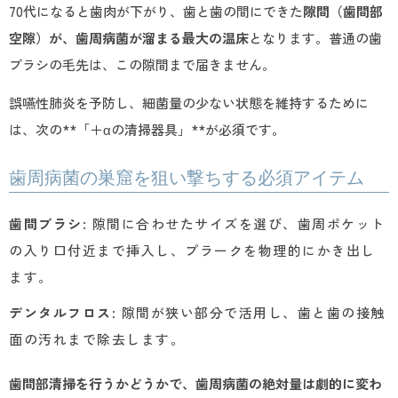
70代になると歯肉が下がり、歯と歯の間にできた
隙間（歯間部
空隙）が、歯周病菌が溜まる最大の温床
となります。普通の歯
ブラシの毛先は、この隙間まで届きません。
誤嚥性肺炎を予防し、細菌量の少ない状態を維持するために
は、次の**「＋αの清掃器具」**が必須です。
歯周病菌の巣窟を狙い撃ちする必須アイテム
歯間ブラシ
: 隙間に合わせたサイズを選び、歯周ポケット
の入り口付近まで挿入し、プラークを物理的にかき出し
ます。
デンタルフロス
: 隙間が狭い部分で活用し、歯と歯の接触
面の汚れまで除去します。
歯間部清掃を行うかどうかで、歯周病菌の絶対量は劇的に変わ