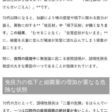
けんせいごえん）」**です。
70代以降になると、加齢により喉の感覚や嚥下に関わる筋力が
衰え、異物に対する**「咳反射」
や
「嚥下反射」
が鈍くなりま
す。この結果、
「むせることなく」「自覚症状がないまま」**
に、細菌を大量に含んだ唾液が気管に流れ込んでしまう現象が
起こります。
特に、
夜間の就寝中
に無意識に起こる夜間誤嚥が、誤嚥性肺炎
発症の大きな要因の一つであることが指摘されています。
免疫力の低下と細菌量の増加が重なる危
険な状態
70代の方にとって、誤嚥性肺炎は「二重の危険」をはらんでい
ます。一つは
口腔内の歯周病菌の絶対量が多い
こと。そして二