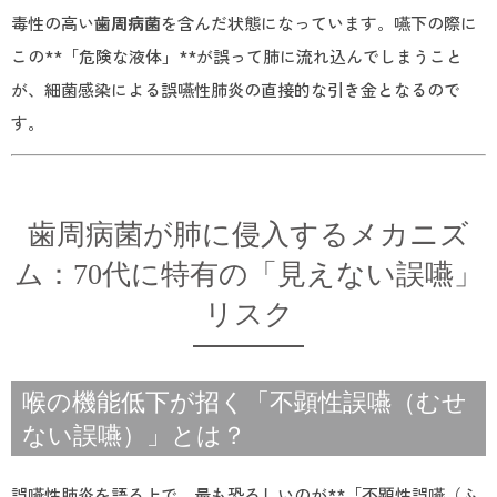
毒性の高い
歯周病菌
を含んだ状態になっています。嚥下の際に
この**「危険な液体」**が誤って肺に流れ込んでしまうこと
が、細菌感染による誤嚥性肺炎の直接的な引き金となるので
す。
歯周病菌が肺に侵入するメカニズ
ム：70代に特有の「見えない誤嚥」
リスク
喉の機能低下が招く「不顕性誤嚥（むせ
ない誤嚥）」とは？
誤嚥性肺炎を語る上で、最も恐ろしいのが**「不顕性誤嚥（ふ