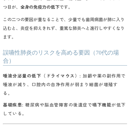
つ目が、
全身の免疫力の低下
です。
この二つの要因が重なることで、少量でも歯周病菌が肺に入り
込むと、炎症を抑えきれず、重篤な肺炎へと進行しやすくなり
ます。
誤嚥性肺炎のリスクを高める要因（70代の場
合）
唾液分泌量の低下（ドライマウス）
: 加齢や薬の副作用で
唾液が減り、口腔内の自浄作用が弱まり細菌が増殖す
る。
基礎疾患
: 糖尿病や脳血管障害の後遺症で
嚥下機能
が低下
している。