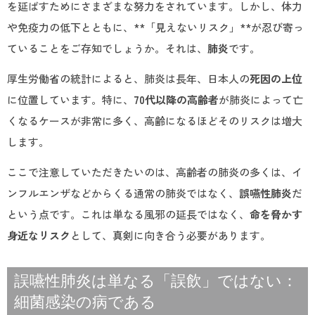
を延ばすためにさまざまな努力をされています。しかし、体力
や免疫力の低下とともに、**「見えないリスク」**が忍び寄っ
ていることをご存知でしょうか。それは、
肺炎
です。
厚生労働省の統計によると、肺炎は長年、日本人の
死因の上位
に位置しています。特に、
70代以降の高齢者
が肺炎によって亡
くなるケースが非常に多く、高齢になるほどそのリスクは増大
します。
ここで注意していただきたいのは、高齢者の肺炎の多くは、イ
ンフルエンザなどからくる通常の肺炎ではなく、
誤嚥性肺炎
だ
という点です。これは単なる風邪の延長ではなく、
命を脅かす
身近なリスク
として、真剣に向き合う必要があります。
誤嚥性肺炎は単なる「誤飲」ではない：
細菌感染の病である