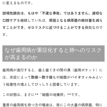
に変えるものです。
誤嚥性肺炎は、もはや「不運な事故」ではありません。適切な
口腔ケア
を継続していれば、
原因となる病原菌の絶対量を減ら
すことができ、ゼロリスクに近づけることができる
病気なので
す。
なぜ歯周病が重症化すると肺へのリスク
が高まるのか
歯周病が進行すると、歯と歯ぐきの間の溝（歯周ポケット）に
は、炎症によって
数億〜数十億
もの細菌が
バイオフィルム
とい
う粘着性の塊としてびっしりと固着しています。
この状態は、まさに**「細菌の培養所」**です。
重度の歯周病を持つ方の唾液は、常にこの大量の病原菌、特に