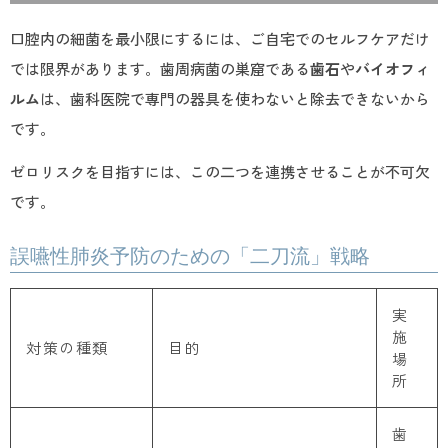
口腔内の細菌を最小限にするには、ご自宅でのセルフケアだけ
では限界があります。歯周病菌の巣窟である
歯石
や
バイオフィ
ルム
は、歯科医院で専門の器具を使わないと除去できないから
です。
ゼロリスクを目指すには、この二つを連携させることが不可欠
です。
誤嚥性肺炎予防のための「二刀流」戦略
実
施
対策の種類
目的
場
所
歯