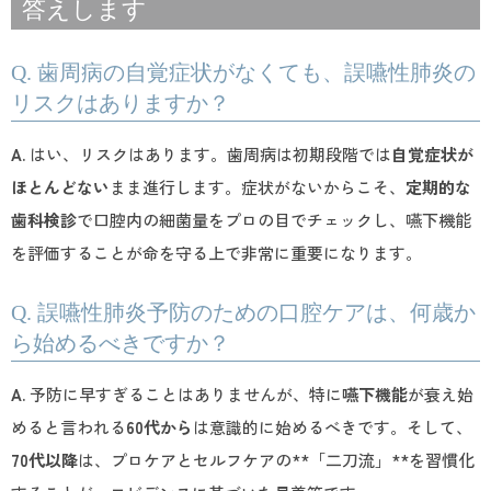
答えします
Q. 歯周病の自覚症状がなくても、誤嚥性肺炎の
リスクはありますか？
A.
はい、リスクはあります。歯周病は初期段階では
自覚症状が
ほとんどない
まま進行します。症状がないからこそ、
定期的な
歯科検診
で口腔内の細菌量をプロの目でチェックし、嚥下機能
を評価することが命を守る上で非常に重要になります。
Q. 誤嚥性肺炎予防のための口腔ケアは、何歳か
ら始めるべきですか？
A.
予防に早すぎることはありませんが、特に
嚥下機能
が衰え始
めると言われる
60代から
は意識的に始めるべきです。そして、
70代以降
は、プロケアとセルフケアの**「二刀流」**を習慣化