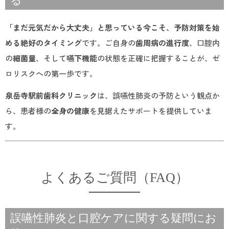
る
「まだ元気だから大丈夫」と思っている今こそ、予防対策を始
める絶好のタイミング
です。ご自身の
歯周病の進行度
、口腔内
の
細菌量
、そして
嚥下機能
の状態を正確に把握することが、ゼ
ロリスクへの第一歩です。
泉岳寺駅前歯科クリニック
は、誤嚥性肺炎の予防という観点か
ら、患者様の
全身の健康
を見据えたサポートを提供していま
す。
よくあるご質問（FAQ）
誤嚥性肺炎と口腔ケアに関する疑問にお