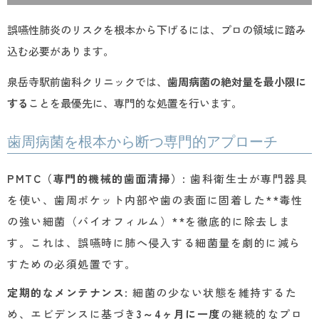
誤嚥性肺炎のリスクを根本から下げるには、プロの領域に踏み
込む必要があります。
泉岳寺駅前歯科クリニックでは、
歯周病菌の絶対量を最小限に
する
ことを最優先に、専門的な処置を行います。
歯周病菌を根本から断つ専門的アプローチ
PMTC（専門的機械的歯面清掃）
: 歯科衛生士が専門器具
を使い、歯周ポケット内部や歯の表面に固着した**毒性
の強い細菌（バイオフィルム）**を徹底的に除去しま
す。これは、誤嚥時に肺へ侵入する細菌量を劇的に減ら
すための必須処置です。
定期的なメンテナンス
: 細菌の少ない状態を維持するた
め、エビデンスに基づき
3～4ヶ月に一度
の継続的なプロ