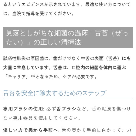
る
というエビデンスが示されています。最適な使い方について
は、当院で指導を受けてください。
見落としがちな細菌の温床「舌苔（ぜっ
たい）」の正しい清掃法
誤嚥性肺炎の原因菌は、歯だけでなく**舌の表面（舌苔）
にも
大量に生息しています。舌苔は、口腔内の細菌を体内に運ぶ
「キャリア」**となるため、ケアが必要です。
舌苔を安全に除去するためのステップ
専用ブラシの使用
: 必ず
舌ブラシ
など、舌の粘膜を傷つけ
ない専用器具を使用してください。
優しい力で奥から手前へ
: 舌の奥から手前に向かって、力