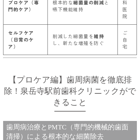
プロケア（専
根本的な
細菌量の削減
と
科
門的ケア）
嚥下機能維持
医
院
セルフケア
ご
削減した細菌量を
維持
（日常のケ
自
し、新たな増殖を防ぐ
ア）
宅
【プロケア編】歯周病菌を徹底排
除！泉岳寺駅前歯科クリニックがで
きること
歯周病治療とPMTC（専門的機械的歯面
清掃）による根本的な細菌除去