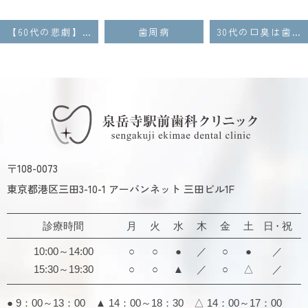
【60代の悲劇】歯周病で歯が次々に抜ける！**「ドミノ倒し」**を止めるには？
歯周病
30代の口臭は歯周病の警告！エチケットでは済まされない根本原因と対策
〒108-0073
東京都港区三田3-10-1 アーバンネット 三田ビル1F
診療時間
月
火
水
木
金
土
日・祝
10:00～14:00
○
○
●
／
○
●
／
15:30～19:30
○
○
▲
／
○
△
／
● 9：00～13：00 ▲ 14：00～18：30
△ 14：00～17：00