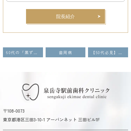
院長紹介
60代の「黒ずんだ歯茎」は要注意！重度歯周炎が引き起こす血液滞留と治療法
歯周病
【50代必見】歯周病は「痛みがなくても進行」！顎の骨が溶ける前に知るべき、歯を守る最後の砦
〒108-0073
東京都港区三田3-10-1 アーバンネット 三田ビル1F