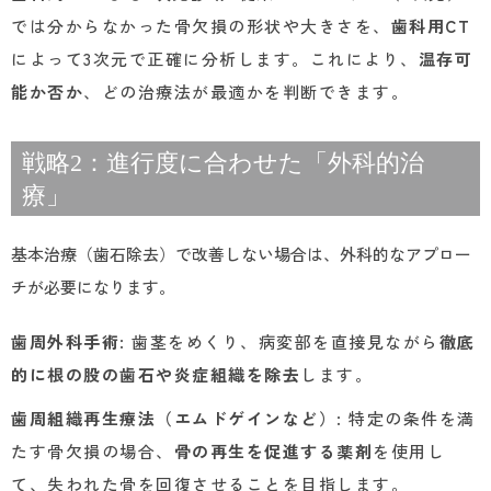
では分からなかった骨欠損の形状や大きさを、
歯科用CT
によって3次元で正確に分析します。これにより、
温存可
能か否か
、どの治療法が最適かを判断できます。
戦略2：進行度に合わせた「外科的治
療」
基本治療（歯石除去）で改善しない場合は、外科的なアプロー
チが必要になります。
歯周外科手術
: 歯茎をめくり、病変部を直接見ながら
徹底
的に根の股の歯石や炎症組織を除去
します。
歯周組織再生療法（エムドゲインなど）
: 特定の条件を満
たす骨欠損の場合、
骨の再生を促進する薬剤
を使用し
て、失われた骨を回復させることを目指します。