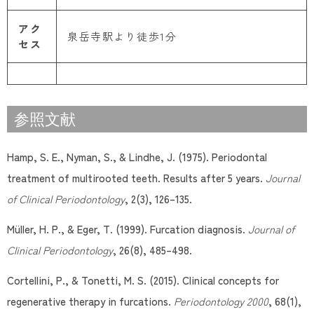
アク
泉岳寺駅より徒歩1分
セス
参照文献
Hamp, S. E., Nyman, S., & Lindhe, J. (1975). Periodontal
treatment of multirooted teeth. Results after 5 years.
Journal
of Clinical Periodontology
, 2(3), 126–135.
Müller, H. P., & Eger, T. (1999). Furcation diagnosis.
Journal of
Clinical Periodontology
, 26(8), 485–498.
Cortellini, P., & Tonetti, M. S. (2015). Clinical concepts for
regenerative therapy in furcations.
Periodontology 2000
, 68(1),