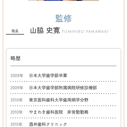
監修
山脇 史寛
院長
FUMIHIRO YAMAWAKI
略歴
2009年
日本大学歯学部卒業
2009年
日本大学歯学部附属病院研修診療部
2010年
東京医科歯科大学歯周病学分野
2010年
やまわき歯科医院 非常勤勤務
2015年
酒井歯科クリニック