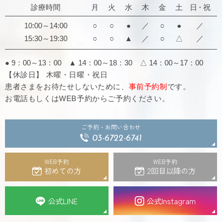
診療時間
月
火
水
木
金
土
日・祝
10:00～14:00
○
○
●
／
○
●
／
15:30～19:30
○
○
▲
／
○
△
／
● 9：00～13：00 ▲ 14：00～18：30
△ 14：00～17：00
【休診日】 木曜・日曜・祝日
患者さまをお待たせしないために、
事前予約制
です。
お電話もしくはWEB予約からご予約ください。
ご予約・お問い合わせ
03-6722-6741
WEB予約
WEB予約
初めての方
2回目以降の方
公式LINE
公式Instagram