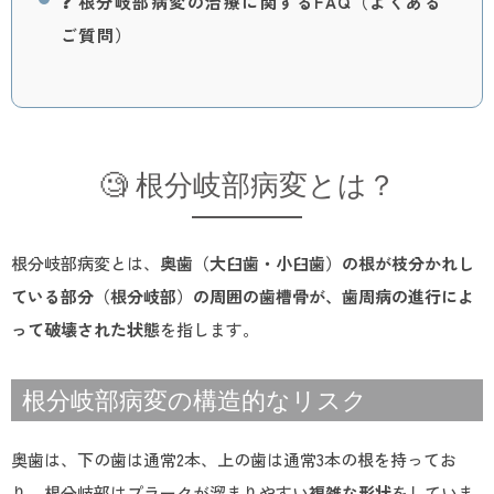
❓ 根分岐部病変の治療に関するFAQ（よくある
ご質問）
🧐 根分岐部病変とは？
根分岐部病変とは、
奥歯（大臼歯・小臼歯）の根が枝分かれし
ている部分（根分岐部）の周囲の歯槽骨が、歯周病の進行によ
って破壊された状態
を指します。
根分岐部病変の構造的なリスク
奥歯は、下の歯は通常2本、上の歯は通常3本の根を持ってお
り、根分岐部はプラークが溜まりやすい
複雑な形状
をしていま