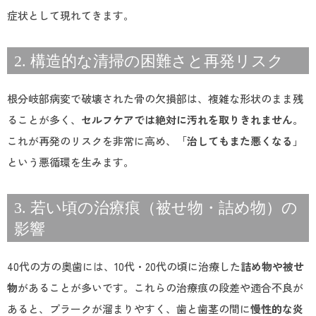
症状として現れてきます。
2. 構造的な清掃の困難さと再発リスク
根分岐部病変で破壊された骨の欠損部は、複雑な形状のまま残
ることが多く、
セルフケアでは絶対に汚れを取りきれません
。
これが再発のリスクを非常に高め、「
治してもまた悪くなる
」
という悪循環を生みます。
3. 若い頃の治療痕（被せ物・詰め物）の
影響
40代の方の奥歯には、10代・20代の頃に治療した
詰め物や被せ
物
があることが多いです。これらの治療痕の段差や適合不良が
あると、プラークが溜まりやすく、歯と歯茎の間に
慢性的な炎