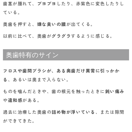
歯茎が腫れて、
ブヨブヨ
したり、赤紫色に変色したりし
ている。
奥歯を押すと、
嫌な臭いの膿
が出てくる。
以前に比べて、奥歯が
グラグラ
するように感じる。
奥歯特有のサイン
フロスや歯間ブラシが、ある奥歯だけ異常に引っかか
る
、あるいは奥まで入らない。
ものを噛んだときや、歯の根元を触ったときに
鈍い痛み
や
違和感
がある。
過去に治療した奥歯の
詰め物が浮いている
、または隙間
ができてきた。