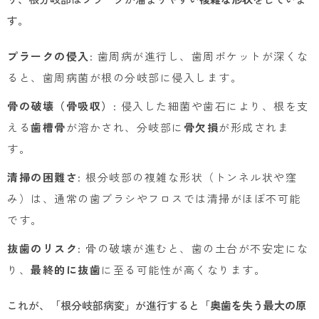
す。
プラークの侵入
: 歯周病が進行し、歯周ポケットが深くな
ると、歯周病菌が根の分岐部に侵入します。
骨の破壊（骨吸収）
: 侵入した細菌や歯石により、根を支
える
歯槽骨
が溶かされ、分岐部に
骨欠損
が形成されま
す。
清掃の困難さ
: 根分岐部の複雑な形状（トンネル状や窪
み）は、通常の歯ブラシやフロスでは清掃がほぼ不可能
です。
抜歯のリスク
: 骨の破壊が進むと、歯の土台が不安定にな
り、
最終的に抜歯
に至る可能性が高くなります。
これが、「根分岐部病変」が進行すると「
奥歯を失う最大の原