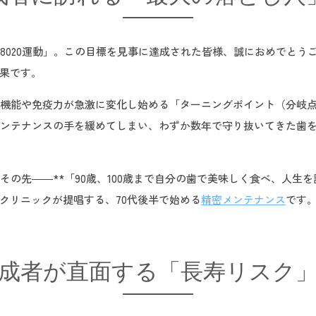
「8020運動」。この目標を見事に達成された皆様、誠におめでと
果です。
腔機能や免疫力が急激に変化し始める「ターニングポイント（分岐
とメンテナンスの手を緩めてしまい、わずか数年で守り抜いてきた歯
にその先――**「90歳、100歳まで自分の歯で美味しく食べ、人生
クリニックが提唱する、70代後半で始める
精密メンテナンス
です
0達成者が直面する「長寿リスク