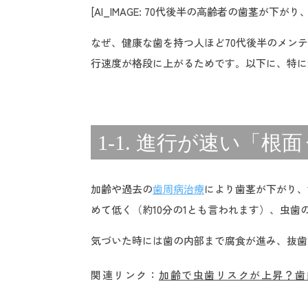
[AI_IMAGE: 70代後半の高齢者の歯茎
なぜ、健康な歯を持つ人ほど70代後半のメン
行速度が格段に上がるためです。以下に、特に
1-1. 進行が速い「
加齢や過去の
歯周病治療
により歯茎が下がり、
めて低く（約10分の1とも言われます）、虫歯
気づいた時には歯の内部まで腐食が進み、抜歯
関連リンク：
加齢で虫歯リスクが上昇？歯