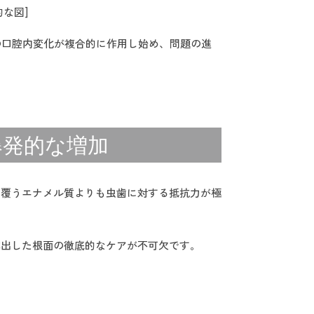
的な図]
の口腔内変化が複合的に作用し始め、問題の進
爆発的な増加
を覆うエナメル質よりも虫歯に対する抵抗力が極
露出した根面の徹底的なケアが不可欠です。