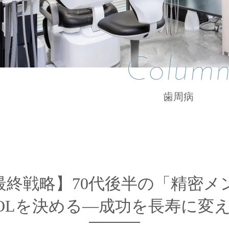
Colum
歯周病
る最終戦略】70代後半の「精密
OLを決める—成功を長寿に変