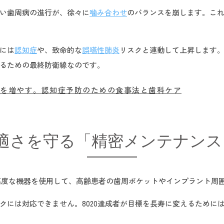
い歯周病の進行が、徐々に
噛み合わせ
のバランスを崩します。こ
には
認知症
や、致命的な
誤嚥性肺炎
リスクと連動して上昇します。
するための最終防衛線なのです。
流を増やす。認知症予防のための食事法と歯科ケア
適さを守る「精密メンテナンス
ープや高度な機器を使用して、高齢患者の歯周ポケットやインプラント
クには対応できません。8020達成者が目標を長寿に変えるために