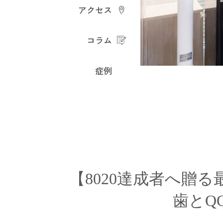
アクセス
コラム
症例
【8020達成者へ贈
歯とQ