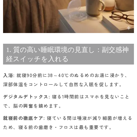
1. 質の高い睡眠環境の見直し：副交感神
経スイッチを入れる
入浴
: 就寝90分前に38～40℃のぬるめのお湯に浸かり、
深部体温をコントロールして自然な入眠を促します。
デジタルデトックス
: 寝る1時間前はスマホを見ないこと
で、脳の興奮を鎮めます。
就寝前の徹底ケア
: 寝ている間は唾液が減り細菌が増える
ため、寝る前の歯磨き・フロスは最も重要です。