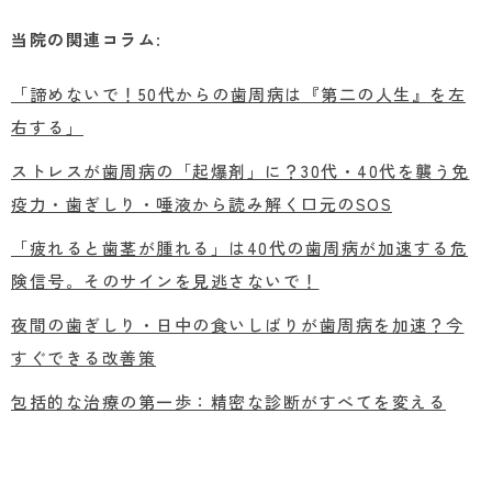
当院の関連コラム
:
「諦めないで！50代からの歯周病は『第二の人生』を左
右する」
ストレスが歯周病の「起爆剤」に？30代・40代を襲う免
疫力・歯ぎしり・唾液から読み解く口元のSOS
「疲れると歯茎が腫れる」は40代の歯周病が加速する危
険信号。そのサインを見逃さないで！
夜間の歯ぎしり・日中の食いしばりが歯周病を加速？今
すぐできる改善策
包括的な治療の第一歩：精密な診断がすべてを変える