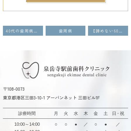
40代の歯周病は「P検査」で防ぐ！ 数値の正しい見方、費用、そして未来の歯を守る戦略
歯周病
【諦めない60代へ】人生を変える歯周病治療：食事・会話・笑顔を取り戻すQOL回復ロードマップ
〒108-0073
東京都港区三田3-10-1 アーバンネット 三田ビル1F
診療時間
月
火
水
木
金
土
日・祝
10:00～14:00
○
○
●
／
○
●
／