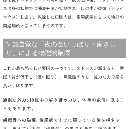
ス過多の状態では唾液分泌が抑制され、口の中が乾燥（ドライ
マウス）します。乾燥した口腔内は、歯周病菌にとって絶好の
繁殖場所となってしまうのです。
3. 無自覚な「夜の食いしばり・歯ぎし
り」による物理的破壊
これが最も恐ろしい要因の一つです。ストレスが溜まると、睡
眠の質が低下し（浅い眠り）、無意識のうちに強力な力で歯を
食いしばります。
過剰な外力
: 睡眠中の噛み締め力は、体重の数倍に及ぶこ
ともあります。
歯槽骨への破壊
: 歯周病ですでに弱っている歯を揺さぶ
り、支えている骨（歯槽骨）の吸収を急速に進めます。