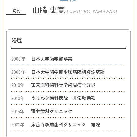
山脇 史寛
院長
FUMIHIRO YAMAWAKI
略歴
2009年
日本大学歯学部卒業
2009年
日本大学歯学部附属病院研修診療部
2010年
東京医科歯科大学歯周病学分野
2010年
やまわき歯科医院 非常勤勤務
2015年
酒井歯科クリニック
2021年
泉岳寺駅前歯科クリニック 開院