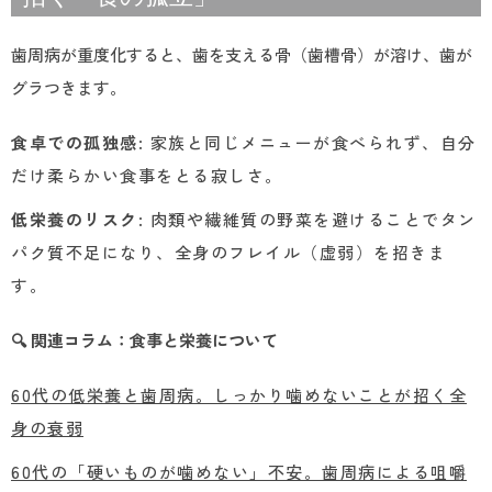
歯周病が重度化すると、歯を支える骨（歯槽骨）が溶け、歯が
グラつきます。
食卓での孤独感
: 家族と同じメニューが食べられず、自分
だけ柔らかい食事をとる寂しさ。
低栄養のリスク
: 肉類や繊維質の野菜を避けることでタン
パク質不足になり、全身のフレイル（虚弱）を招きま
す。
🔍 関連コラム：食事と栄養について
60代の低栄養と歯周病。しっかり噛めないことが招く全
身の衰弱
60代の「硬いものが噛めない」不安。歯周病による咀嚼