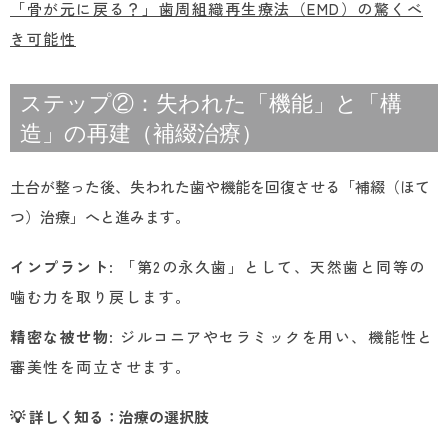
「骨が元に戻る？」歯周組織再生療法（EMD）の驚くべ
き可能性
ステップ②：失われた「機能」と「構
造」の再建（補綴治療）
土台が整った後、失われた歯や機能を回復させる「補綴（ほて
つ）治療」へと進みます。
インプラント
: 「第2の永久歯」として、天然歯と同等の
噛む力を取り戻します。
精密な被せ物
: ジルコニアやセラミックを用い、機能性と
審美性を両立させます。
💡 詳しく知る：治療の選択肢