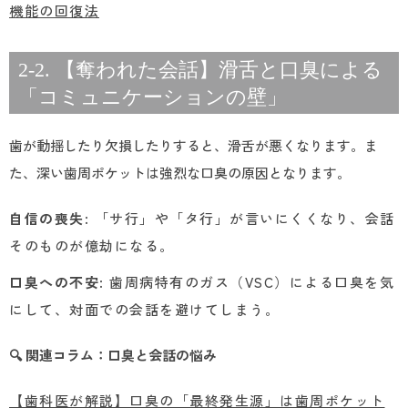
機能の回復法
2-2. 【奪われた会話】滑舌と口臭による
「コミュニケーションの壁」
歯が動揺したり欠損したりすると、滑舌が悪くなります。ま
た、深い歯周ポケットは強烈な口臭の原因となります。
自信の喪失
: 「サ行」や「タ行」が言いにくくなり、会話
そのものが億劫になる。
口臭への不安
: 歯周病特有のガス（VSC）による口臭を気
にして、対面での会話を避けてしまう。
🔍 関連コラム：口臭と会話の悩み
【歯科医が解説】口臭の「最終発生源」は歯周ポケット