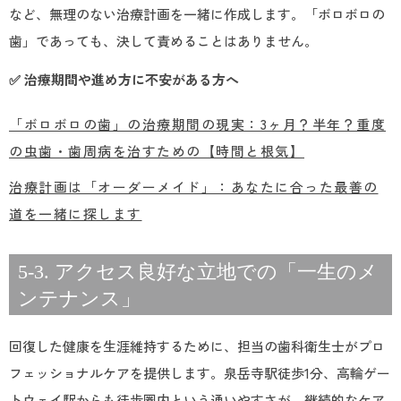
など、無理のない治療計画を一緒に作成します。「ボロボロの
歯」であっても、決して責めることはありません。
✅ 治療期間や進め方に不安がある方へ
「ボロボロの歯」の治療期間の現実：3ヶ月？半年？重度
の虫歯・歯周病を治すための【時間と根気】
治療計画は「オーダーメイド」：あなたに合った最善の
道を一緒に探します
5-3. アクセス良好な立地での「一生のメ
ンテナンス」
回復した健康を生涯維持するために、担当の歯科衛生士がプロ
フェッショナルケアを提供します。泉岳寺駅徒歩1分、高輪ゲー
トウェイ駅からも徒歩圏内という通いやすさが、継続的なケア