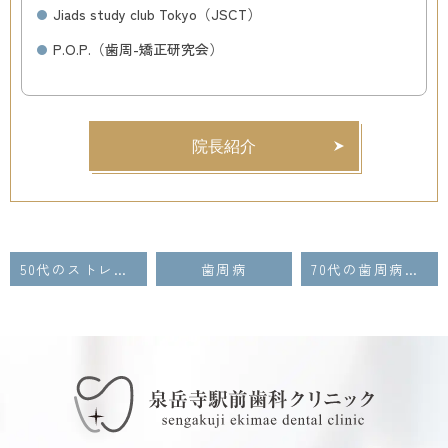
Jiads study club Tokyo（JSCT）
P.O.P.（歯周-矯正研究会）
院長紹介
50代のストレスと睡眠不足が歯周病を悪化させる！自律神経を整える「健康寿命」戦略
歯周病
70代の歯周病予防に必須！電動歯ブラシは「音波式」か「回転式」か？