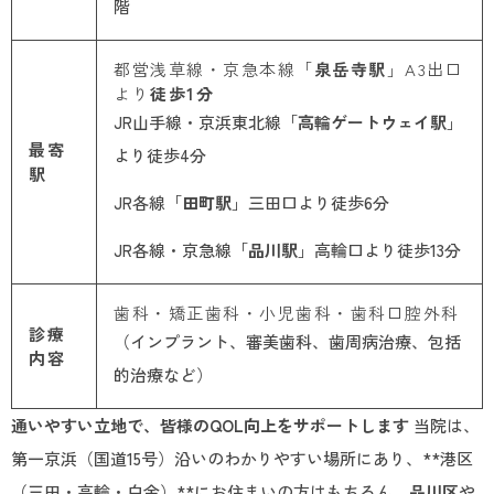
階
都営浅草線・京急本線「
泉岳寺駅
」A3出口
より
徒歩1分
JR山手線・京浜東北線「
高輪ゲートウェイ駅
」
最寄
より徒歩4分
駅
JR各線「
田町駅
」三田口より徒歩6分
JR各線・京急線「
品川駅
」高輪口より徒歩13分
歯科・矯正歯科・小児歯科・歯科口腔外科
診療
（インプラント、審美歯科、歯周病治療、包括
内容
的治療など）
通いやすい立地で、皆様のQOL向上をサポートします
当院は、
第一京浜（国道15号）沿いのわかりやすい場所にあり、**港区
（三田・高輪・白金）**にお住まいの方はもちろん、
品川区
や