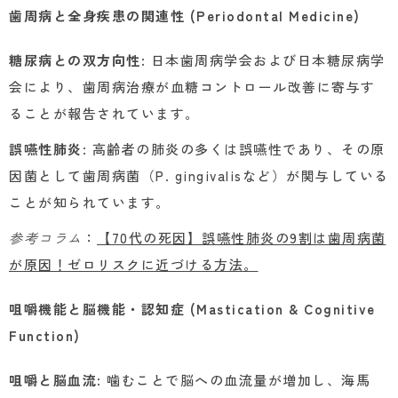
歯周病と全身疾患の関連性 (Periodontal Medicine)
糖尿病との双方向性
: 日本歯周病学会および日本糖尿病学
会により、歯周病治療が血糖コントロール改善に寄与す
ることが報告されています。
誤嚥性肺炎
: 高齢者の肺炎の多くは誤嚥性であり、その原
因菌として歯周病菌（P. gingivalisなど）が関与している
ことが知られています。
参考コラム
：
【70代の死因】誤嚥性肺炎の9割は歯周病菌
が原因！ゼロリスクに近づける方法。
咀嚼機能と脳機能・認知症 (Mastication & Cognitive
Function)
咀嚼と脳血流
: 噛むことで脳への血流量が増加し、海馬