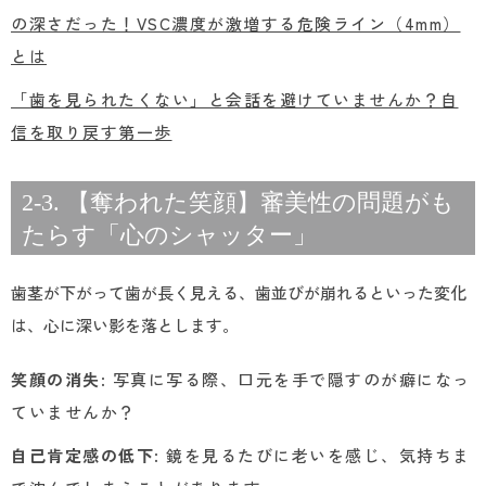
の深さだった！VSC濃度が激増する危険ライン（4mm）
とは
「歯を見られたくない」と会話を避けていませんか？自
信を取り戻す第一歩
2-3. 【奪われた笑顔】審美性の問題がも
たらす「心のシャッター」
歯茎が下がって歯が長く見える、歯並びが崩れるといった変化
は、心に深い影を落とします。
笑顔の消失
: 写真に写る際、口元を手で隠すのが癖になっ
ていませんか？
自己肯定感の低下
: 鏡を見るたびに老いを感じ、気持ちま