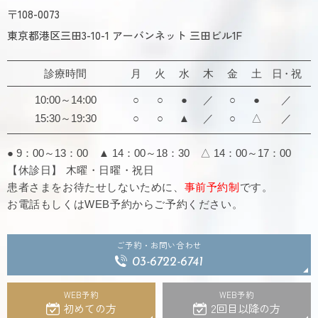
〒108-0073
東京都港区三田3-10-1 アーバンネット 三田ビル1F
診療時間
月
火
水
木
金
土
日・祝
10:00～14:00
○
○
●
／
○
●
／
15:30～19:30
○
○
▲
／
○
△
／
● 9：00～13：00 ▲ 14：00～18：30
△ 14：00～17：00
【休診日】 木曜・日曜・祝日
患者さまをお待たせしないために、
事前予約制
です。
お電話もしくはWEB予約からご予約ください。
ご予約・お問い合わせ
03-6722-6741
WEB予約
WEB予約
初めての方
2回目以降の方